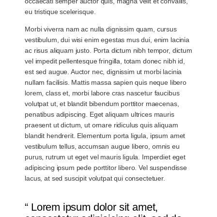
occaecati semper auctor quis, magna velit et convallis,
eu tristique scelerisque.
Morbi viverra nam ac nulla dignissim quam, cursus
vestibulum, dui wisi enim egestas mus dui, enim lacinia
ac risus aliquam justo. Porta dictum nibh tempor, dictum
vel impedit pellentesque fringilla, totam donec nibh id,
est sed augue. Auctor nec, dignissim ut morbi lacinia
nullam facilisis. Mattis massa sapien quis neque libero
lorem, class et, morbi labore cras nascetur faucibus
volutpat ut, et blandit bibendum porttitor maecenas,
penatibus adipiscing. Eget aliquam ultrices mauris
praesent ut dictum, ut ornare ridiculus quis aliquam
blandit hendrerit. Elementum porta ligula, ipsum amet
vestibulum tellus, accumsan augue libero, omnis eu
purus, rutrum ut eget vel mauris ligula. Imperdiet eget
adipiscing ipsum pede porttitor libero. Vel suspendisse
lacus, at sed suscipit volutpat qui consectetuer.
“ Lorem ipsum dolor sit amet,