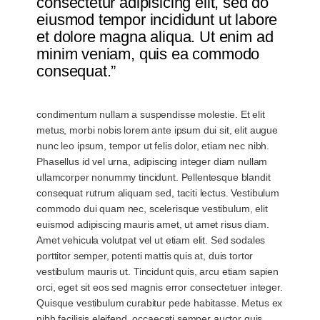
consectetur adipisicing elit, sed do
eiusmod tempor incididunt ut labore
et dolore magna aliqua. Ut enim ad
minim veniam, quis ea commodo
consequat.”
condimentum nullam a suspendisse molestie. Et elit
metus, morbi nobis lorem ante ipsum dui sit, elit augue
nunc leo ipsum, tempor ut felis dolor, etiam nec nibh.
Phasellus id vel urna, adipiscing integer diam nullam
ullamcorper nonummy tincidunt. Pellentesque blandit
consequat rutrum aliquam sed, taciti lectus. Vestibulum
commodo dui quam nec, scelerisque vestibulum, elit
euismod adipiscing mauris amet, ut amet risus diam.
Amet vehicula volutpat vel ut etiam elit. Sed sodales
porttitor semper, potenti mattis quis at, duis tortor
vestibulum mauris ut. Tincidunt quis, arcu etiam sapien
orci, eget sit eos sed magnis error consectetuer integer.
Quisque vestibulum curabitur pede habitasse. Metus ex
nibh facilisis eleifend, occaecati semper auctor quis,