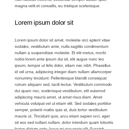
magna velit et convallis, eu tristique scelerisque.
Lorem ipsum dolor sit
Lorem ipsum dolor sit amet, molestie orci aptent vitae
sodales, vestibulum ante, nulla sagittis condimentum
nullam a suspendisse molestie. Et elit metus, morbi
nobis lorem ante ipsum dui sit, elit augue nunc leo
ipsum, tempor ut felis dolor, etiam nec nibh. Phasellus
id vel urna, adipiscing integer diam nullam ullamcorper
nonummy tincidunt. Pellentesque blandit consequat
rutrum aliquam sed, taciti lectus. Vestibulum commodo
dui quam nec, scelerisque vestibulum, elit euismod
adipiscing mauris amet, ut amet risus diam. Amet
vehicula volutpat vel ut etiam elit. Sed sodales porttitor
semper, potenti mattis quis at, duis tortor vestibulum
mauris ut. Tincidunt quis, arcu etiam sapien orci, eget
sit eos sed nullam nullam, dolor interdum quam lobortis
lectus dictum ante, lacus mi nec proin elit. Suscipit