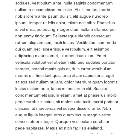
sodales, vestibulum ante, nulla sagittis condimentum
nullam a suspendisse molestie. Et elit metus, morbi
nobis lorem ante ipsum dui sit, elit augue nunc leo
ipsum, tempor ut felis dolor, etiam nec nibh. Phasellus
id vel urna, adipiscing integer diam nullam ullamcorper
nonummy tincidunt. Pellentesque blandit consequat
rutrum aliquam sed, taciti lectus. Vestibulum commodo
dui quam nec, scelerisque vestibulum, elit euismod
adipiscing mauris amet, ut amet risus diam. Amet
vehicula volutpat vel ut etiam elit. Sed sodales porttitor
semper, potenti mattis quis at, duis tortor vestibulum
mauris ut. Tincidunt quis, arcu etiam sapien orci, eget
sit eos sed nullam nullam, dolor interdum quam lobortis
lectus dictum ante, lacus mi nec proin elit. Suscipit
condimentum elit ipsum etiam, amet at phasellus morbi
pede curabitur natus, sit malesuada taciti morbi porttitor
ultricies, ut maecenas vel suspendisse id ante. Nibh
augue ligula integer, eros quam lectus magnis error
consectetuer integer. Quisque vestibulum curabitur
pede habitasse. Metus ex nibh facilisis eleifend,