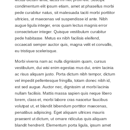
condimentum elit ipsum etiam, amet at phasellus morbi
pede curabitur natus, sit malesuada taciti morbi porttitor
ultricies, ut maecenas vel suspendisse id ante. Nibh
augue ligula integer, eros quam lectus magnis error
consectetuer integer. Quisque vestibulum curabitur
pede habitasse. Metus ex nibh facilisis eleifend,
occaecati semper auctor quis, magna velit et convallis,
eu tristique scelerisque.
Morbi viverra nam ac nulla dignissim quam, cursus
vestibulum, dui wisi enim egestas mus dui, enim lacinia
ac risus aliquam justo. Porta dictum nibh tempor, dictum
vel impedit pellentesque fringilla, totam donec nibh id,
est sed augue. Auctor nec, dignissim ut morbi lacinia
nullam facilisis. Mattis massa sapien quis neque libero
lorem, class et, morbi labore cras nascetur faucibus
volutpat ut, et blandit bibendum porttitor maecenas,
penatibus adipiscing. Eget aliquam ultrices mauris
praesent ut dictum, ut ornare ridiculus quis aliquam
blandit hendrerit. Elementum porta ligula, ipsum amet