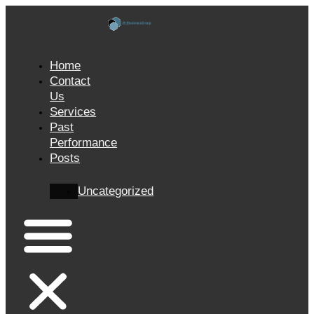
Skip
to
content
Home
Contact
Us
Services
Past
Performance
Posts
Uncategorized